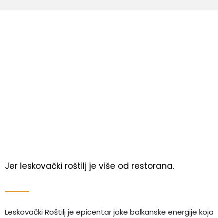
Jer leskovački roštilj je više od restorana.
Leskovački Roštilj je epicentar jake balkanske energije koja