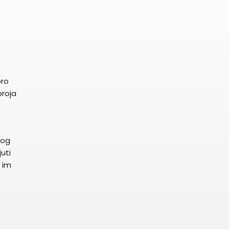
bro
broja
kog
juti
o im