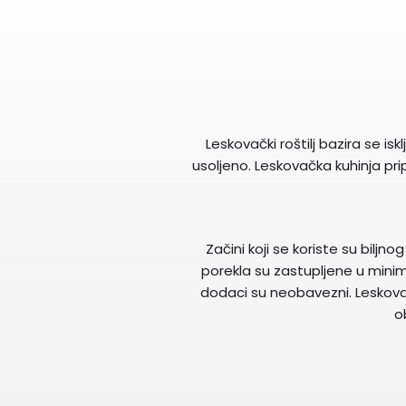
Leskovački roštilj bazira se i
usoljeno. Leskovačka kuhinja p
Začini koji se koriste su biljn
porekla su zastupljene u minimal
dodaci su neobavezni. Leskovačk
o