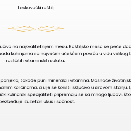
Leskovački roštilj
sključivo na najkvalitetnijem mesu. Roštiljsko meso se peče do
ripada kuhinjama sa najvećim učešćem povrća u vidu velikog 
različitih vitaminskih salata.
og porijekla, takođe puni minerala i vitamina. Masnoće životinjs
nim količinama, a ulje se koristi isključivo u sirovom stanju. L
i kulinarski specijaliteti pripremaju se sa mnogo ljubavi, št
bezbeđuje izuzetan ukus i sočnost.